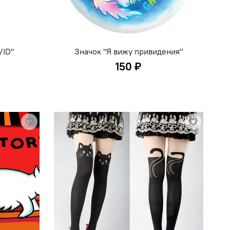
VID"
Значок "Я вижу привидения"
150 ₽