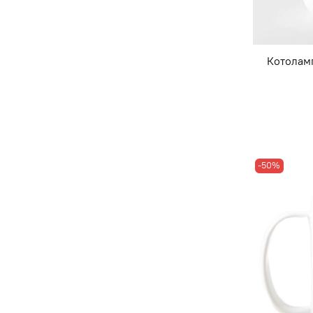
Котолам
-50%