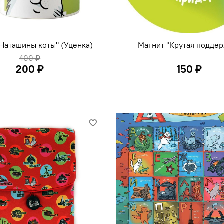
Наташины коты" (Уценка)
Магнит "Крутая подде
400 ₽
200 ₽
150 ₽