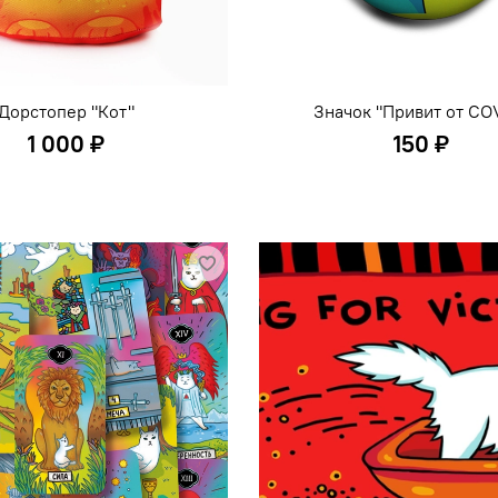
Дорстопер "Кот"
Значок "Привит от CO
1 000 ₽
150 ₽