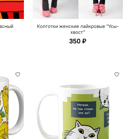
расный
Колготки женские лайкровые "Усы-
хвост"
350 ₽