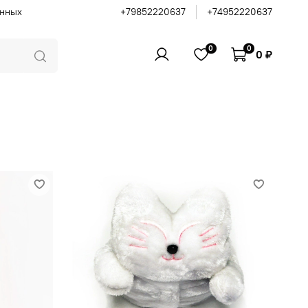
анных
+79852220637
+74952220637
0
0
0 ₽