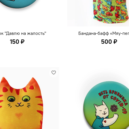
к "Давлю на жалость"
Бандана-бафф «Мяу-пе
150 ₽
500 ₽