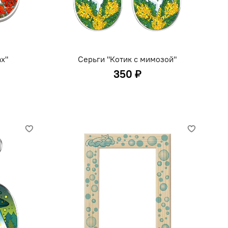
ах"
Серьги "Котик с мимозой"
350 ₽