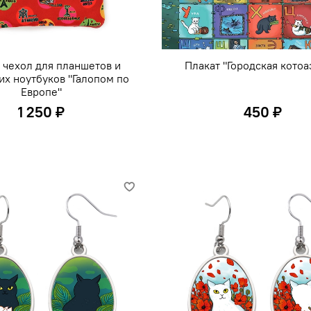
 чехол для планшетов и
Плакат "Городская котоа
х ноутбуков "Галопом по
Европе"
1 250 ₽
450 ₽