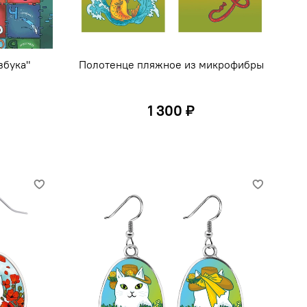
збука"
Полотенце пляжное из микрофибры
1 300 ₽