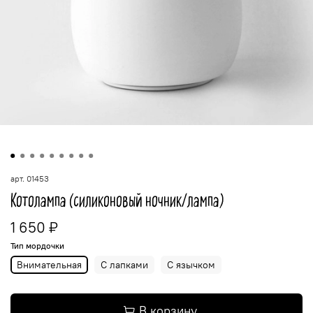
арт.
01453
Котолампа (силиконовый ночник/лампа)
1 650 ₽
Тип мордочки
Внимательная
С лапками
С язычком
В корзину