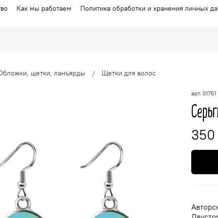
тво
Как мы работаем
Политика обработки и хранения личных д
Обложки, щетки, ланъярды
Щетки для волос
арт.
01751
Серьг
350
Авторс
Двустор