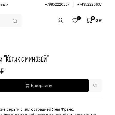
анных
+79852220637
+74952220637
0
0
0 ₽
и "Котик с мимозой"
 ₽
В корзину
кие серьги с иллюстрацией Яны Франк.
онние: на каждой серьге на одной стороне - котик