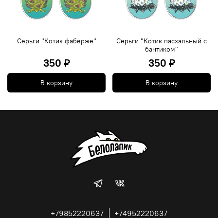
Серьги "Котик фаберже"
Серьги "Котик пасхальный с
бантиком"
350 ₽
350 ₽
В корзину
В корзину
+79852220637
+74952220637