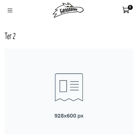
0
тег 2