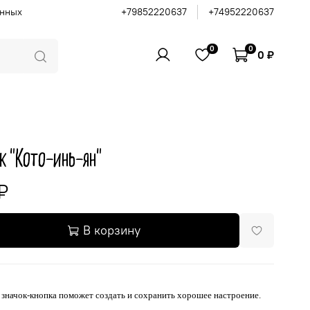
анных
+79852220637
+74952220637
0
0
0 ₽
к "Кото-инь-ян"
₽
В корзину
значок-кнопка поможет создать и сохранить хорошее настроение.