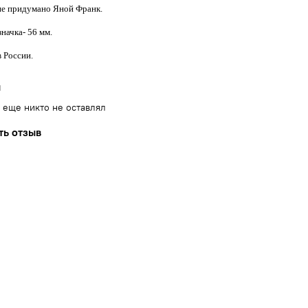
е придумано Яной Франк.
начка- 56 мм.
 России.
ы
 еще никто не оставлял
ть отзыв