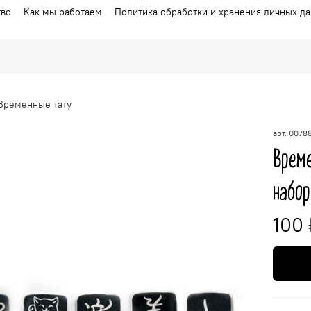
тво
Как мы работаем
Политика обработки и хранения личных д
Временные тату
арт.
0078
Време
набор
100 