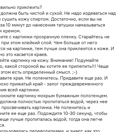
авильно приклеить?
 должна быть чистой и сухой. Не надо издеваться над
и сушить кожу спиртом. Достаточно, если вы не
 за 10 минут до нанесения татушки намазываться
 кремом.
мите с картинки прозрачную пленку. Старайтесь не
 при этом клейкий слой. Чем больше от него
ся на картинке, тем лучше она приклеится к коже. И
о это касается краев.
лейте картинку на кожу. Внимание! Подумайте
, какой стороной вы хотите ее прилепить!!! Чаще
 этом есть определенный смысл. ;-)
авите края. Не поленитесь. Придавите еще раз. И
лохо прижатый край - залог преждевременного
ния всей картинки.
мокните картинку мокрым бумажным полотенцем.
 должна полностью пропитаться водой, через нее
 просвечивать картинка. Не поленитесь и
ните ее еще раз. Подождите 10-30 секунд, чтобы
 еще лучше пропиталась водой, тогда она легче
ся.
пользовались переводилками, и знают, как это