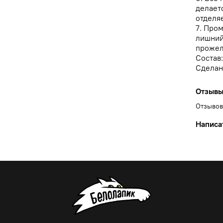
делаетс
отделяе
7. Про
лишний
прожел
Состав
Сделан
Отзыв
Отзывов
Написа