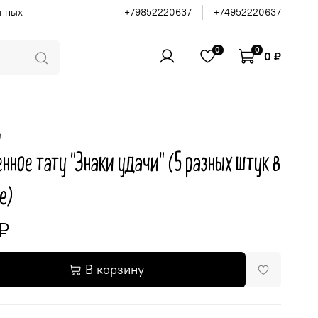
анных
+79852220637
+74952220637
0
0
0 ₽
8
нное тату "Знаки удачи" (5 разных штук в
е)
₽
В корзину