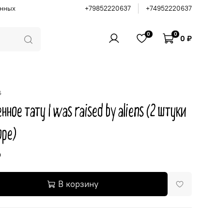
анных
+79852220637
+74952220637
0
0
0 ₽
5
нное тату I was raised by aliens (2 штуки
оре)
₽
В корзину