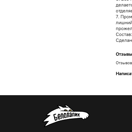
делаетс
отделяе
7. Про
лишний
прожел
Состав
Сделан
Отзыв
Отзывов
Написа