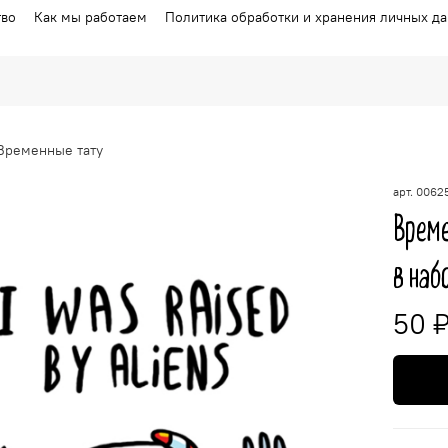
тво
Как мы работаем
Политика обработки и хранения личных д
Временные тату
арт.
0062
Време
в наб
50 