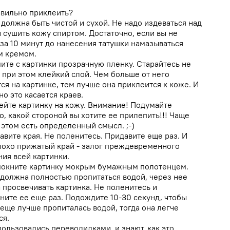
авильно приклеить?
 должна быть чистой и сухой. Не надо издеваться над
и сушить кожу спиртом. Достаточно, если вы не
 за 10 минут до нанесения татушки намазываться
 кремом.
мите с картинки прозрачную пленку. Старайтесь не
 при этом клейкий слой. Чем больше от него
ся на картинке, тем лучше она приклеится к коже. И
о это касается краев.
лейте картинку на кожу. Внимание! Подумайте
, какой стороной вы хотите ее прилепить!!! Чаще
 этом есть определенный смысл. ;-)
авите края. Не поленитесь. Придавите еще раз. И
лохо прижатый край - залог преждевременного
ния всей картинки.
мокните картинку мокрым бумажным полотенцем.
 должна полностью пропитаться водой, через нее
 просвечивать картинка. Не поленитесь и
ните ее еще раз. Подождите 10-30 секунд, чтобы
 еще лучше пропиталась водой, тогда она легче
ся.
пользовались переводилками, и знают, как это