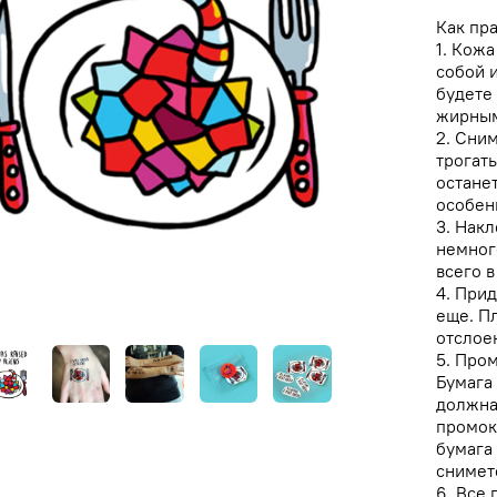
Как пр
1. Кожа
собой 
будете
жирным
2. Сни
трогать
останет
особенн
3. Нак
немного
всего в
4. Прид
еще. П
отслое
5. Про
Бумага
должна
промок
бумага
снимет
6. Все 