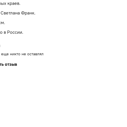
лых краев.
 Светлана Франк.
см.
о в России.
ы
 еще никто не оставлял
ть отзыв