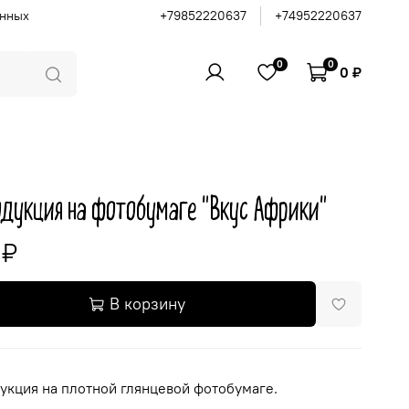
анных
+79852220637
+74952220637
0
0
0 ₽
дукция на фотобумаге "Вкус Африки"
 ₽
В корзину
укция на плотной глянцевой фотобумаге.