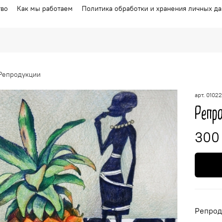
тво
Как мы работаем
Политика обработки и хранения личных д
Репродукции
арт.
01022
Репро
300
Репрод