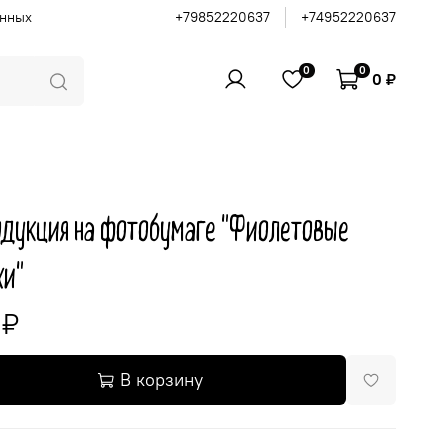
анных
+79852220637
+74952220637
0
0
0 ₽
дукция на фотобумаге "Фиолетовые
хи"
 ₽
В корзину