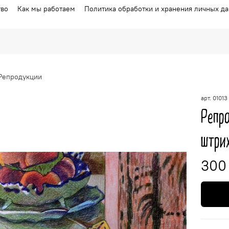
тво
Как мы работаем
Политика обработки и хранения личных д
Репродукции
арт.
01013
Репро
штри
300