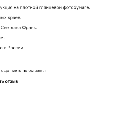
укция на плотной глянцевой фотобумаге.
лых краев.
 Светлана Франк.
см.
о в России.
ы
 еще никто не оставлял
ть отзыв