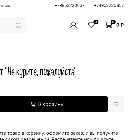
анных
+79852220637
+74952220637
0
0
0 ₽
т "Не курите, пожалуйста"
В корзину
те товар в корзину, оформите заказ, и вы получите
 высоком разрешении. Распечатайте или пошлите