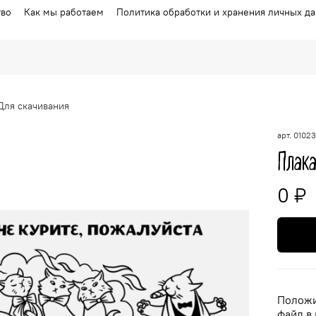
тво
Как мы работаем
Политика обработки и хранения личных д
Для скачивания
арт.
01023
Плака
0 ₽
Положи
файл в