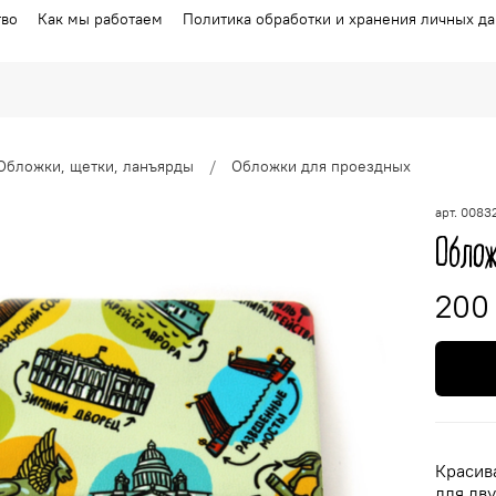
тво
Как мы работаем
Политика обработки и хранения личных д
Обложки, щетки, ланъярды
Обложки для проездных
арт.
0083
Облож
200
Красив
для дв