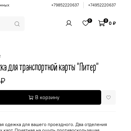
анных
+79852220637
+74952220637
0
0
0 ₽
2
ка для транспортной карты "Питер"
 ₽
В корзину
ая одежка для вашего проездного. Два отделения
ух карт. Приятная на ощупь противоскользящая