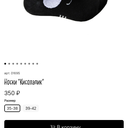
арт.
01695
Носки "Кисолапик"
350 ₽
Размер
35-38
39-42
В корзину